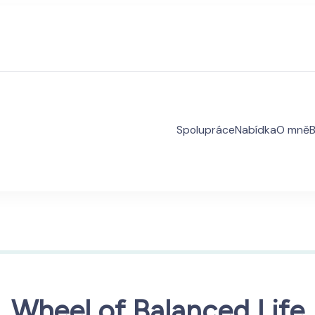
Spolupráce
Nabídka
O mně
B
ment koučink pro smysluplný život v souladu s vámi
Wheel of Balanced Life