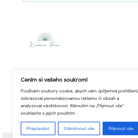
Život podle vás.
Cením si vašeho soukromí
Používám soubory cookie, abych vám zpříjemnil prohlížení
Pomáhám lidem zvládat stres a najít naplnění
zobrazoval personalizovanou reklamu či obsah a
skrze práci s myslí a návyky.
analyzoval návštěvnost. Kliknutím na „Přijmout vše“
souhlasíte s jejich použitím.
Přizpůsobit
Odmítnout vše
Přijmout vše