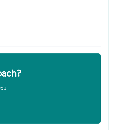
coach?
you