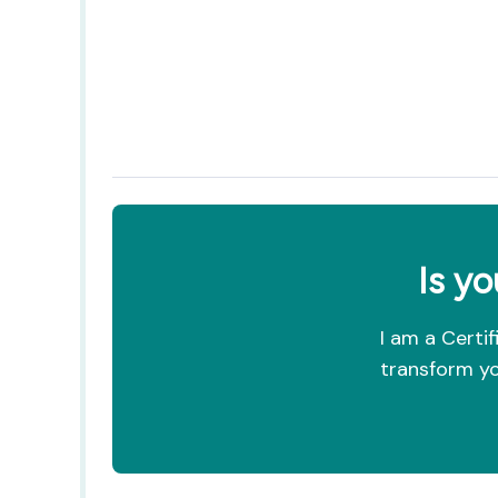
Is yo
I am a Certi
transform yo