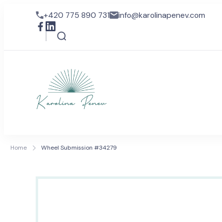
+420 775 890 731
info@karolinapenev.com
karolinapenev
Wellbeing a stress-manage
Home
Wheel Submission #34279