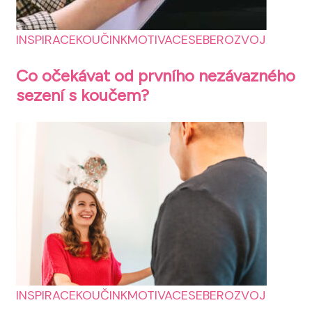
INSPIRACE
KOUČINK
MOTIVACE
SEBEROZVOJ
Co očekávat od prvního nezávazného
sezení s koučem?
INSPIRACE
KOUČINK
MOTIVACE
SEBEROZVOJ