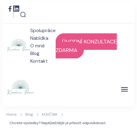
Spolupráce
Nabídka
ÚVODNÍ KONZULTACE
O mně
ZDARMA
Blog
karolinapenev
Kontakt
Wellbeing a stress-management koučink pro
smysluplný život v souladu s vámi
karolinapenev
Wellbeing a stress-management koučink pro
Home
Blog
KOUČINK
smysluplný život v souladu s vámi
Chcete výsledky? Nejdůležitější je převzít odpovědnost.