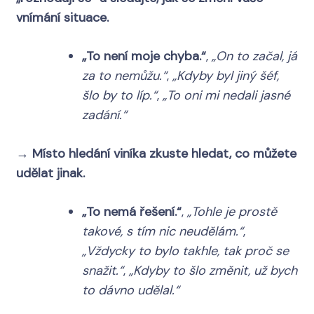
vnímání situace.
„To není moje chyba.“
,
„On to začal, já
za to nemůžu.“
,
„Kdyby byl jiný šéf,
šlo by to líp.“
,
„To oni mi nedali jasné
zadání.“
→
Místo hledání viníka zkuste hledat, co můžete
udělat jinak.
„To nemá řešení.“
,
„Tohle je prostě
takové, s tím nic neudělám.“
,
„Vždycky to bylo takhle, tak proč se
snažit.“
,
„Kdyby to šlo změnit, už bych
to dávno udělal.“