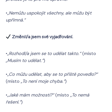
•
„Nemůžu uspokojit všechny, ale můžu být
upřímná.“
Změnil/a jsem své vyjadřování.
•
„Rozhodl/a jsem se to udělat takto.“
(místo
„Musím to udělat.“
)
•
„Co můžu udělat, aby se to příště povedlo?“
(místo
„To není moje chyba.“
)
•
„Jaké mám možnosti?“
(místo
„To nemá
řešení.“
)