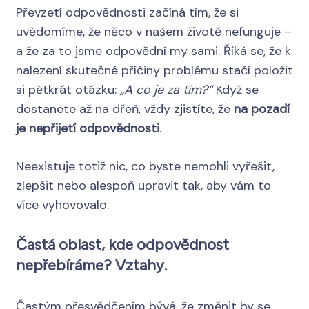
Převzetí odpovědnosti začíná tím, že si
uvědomíme, že něco v našem životě nefunguje –
a že za to jsme odpovědní my sami. Říká se, že k
nalezení skutečné příčiny problému stačí položit
si pětkrát otázku:
„A co je za tím?“
Když se
dostanete až na dřeň, vždy zjistíte, že
na pozadí
je nepřijetí odpovědnosti
.
Neexistuje totiž nic, co byste nemohli vyřešit,
zlepšit nebo alespoň upravit tak, aby vám to
více vyhovovalo.
Častá oblast, kde odpovědnost
nepřebíráme? Vztahy.
Častým přesvědčením bývá, že změnit by se