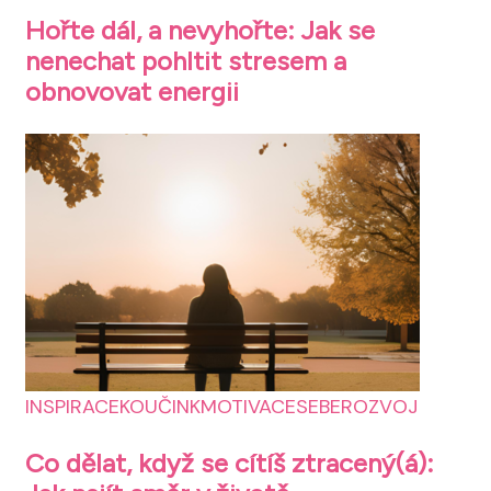
Hořte dál, a nevyhořte: Jak se
nenechat pohltit stresem a
obnovovat energii
INSPIRACE
KOUČINK
MOTIVACE
SEBEROZVOJ
Co dělat, když se cítíš ztracený(á):