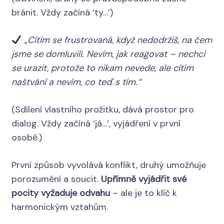
bránit. Vždy začíná ‘ty…’)
„Cítím se frustrovaná, když nedodržíš, na čem
jsme se domluvili. Nevím, jak reagovat – nechci
se urazit, protože to nikam nevede, ale cítím
naštvání a nevím, co teď s tím.“
(Sdílení vlastního prožitku, dává prostor pro
dialog. Vždy začíná ‘já…’, vyjádření v první
osobě.)
První způsob vyvolává konflikt, druhý umožňuje
porozumění a soucit.
Upřímně vyjádřit své
pocity vyžaduje odvahu
– ale je to klíč k
harmonickým vztahům.