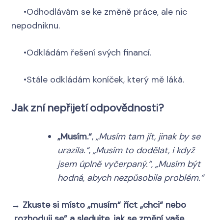
•Odhodlávám se ke změně práce, ale nic
nepodniknu.
•Odkládám řešení svých financí.
•Stále odkládám koníček, který mě láká.
Jak zní nepřijetí odpovědnosti?
„Musím.“
,
„Musím tam jít, jinak by se
urazila.“
,
„Musím to dodělat, i když
jsem úplně vyčerpaný.“
,
„Musím být
hodná, abych nezpůsobila problém.“
→
Zkuste si místo „musím“ říct „chci“ nebo
„rozhoduji se” a sledujte, jak se změní vaše